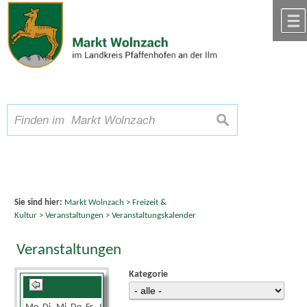
Zum Inhalt
,
zur Navigation
oder
zur Startseite
springen.
chließen
A
Schriftgröße
A
suchen
A
Sie sind hier:
Markt Wolnzach
>
Freizeit &
Kultur
>
Veranstaltungen
>
Veranstaltungskalender
Veranstaltungen
Kategorie
Oktober 2025