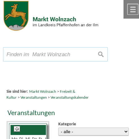
Zum Inhalt
,
zur Navigation
oder
zur Startseite
springen.
chließen
A
Schriftgröße
A
suchen
A
Sie sind hier:
Markt Wolnzach
>
Freizeit &
Kultur
>
Veranstaltungen
>
Veranstaltungskalender
Veranstaltungen
Kategorie
Juni 2025