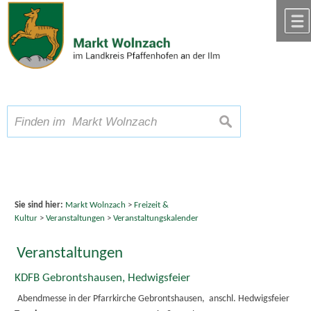
Zum Inhalt
,
zur Navigation
oder
zur Startseite
springen.
chließen
A
Schriftgröße
A
suchen
A
Sie sind hier:
Markt Wolnzach
>
Freizeit &
Kultur
>
Veranstaltungen
>
Veranstaltungskalender
Veranstaltungen
KDFB Gebrontshausen, Hedwigsfeier
Abendmesse in der Pfarrkirche Gebrontshausen, anschl. Hedwigsfeier