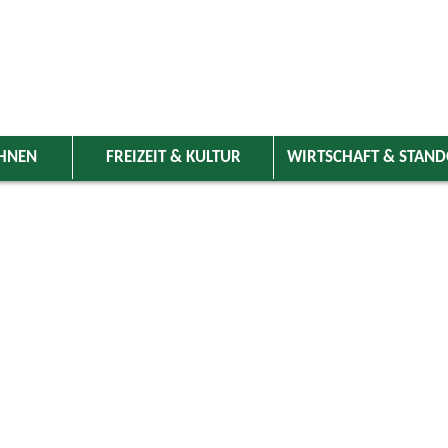
HNEN
FREIZEIT & KULTUR
WIRTSCHAFT & STAN
 Wolnzach
>
Freizeit & Kultur
>
Veranstaltungen
>
Veranstaltungskale
ungen
Kategorie
ust 2025
Do
Fr
Sa
So
Suchwort
1
2
3