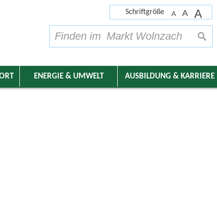
A
Schriftgröße
A
A
su
DORT
ENERGIE & UMWELT
AUSBILDUNG & KARRIERE
nder