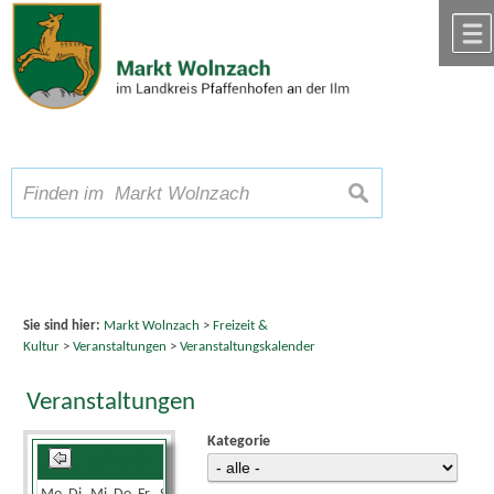
Zum Inhalt
,
zur Navigation
oder
zur Startseite
springen.
chließen
A
Schriftgröße
A
suchen
A
Sie sind hier:
Markt Wolnzach
>
Freizeit &
Kultur
>
Veranstaltungen
>
Veranstaltungskalender
Veranstaltungen
Kategorie
Juni 2025