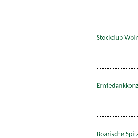
Stockclub Wol
Erntedankkonze
Boarische Spitz