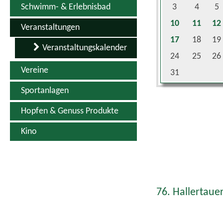
10
11
12
Veranstaltungen
17
18
19
Veranstaltungskalender
24
25
26
Vereine
31
Sportanlagen
Hopfen & Genuss Produkte
Kino
76. Hallertauer