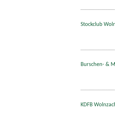
Stockclub Woln
Burschen- & Ma
KDFB Wolnzach