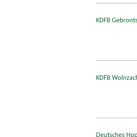
KDFB Gebronts
KDFB Wolnzach
Deutsches Hop