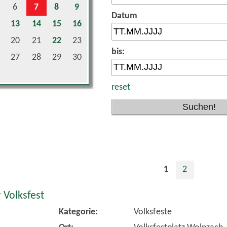
Datum
13
14
15
16
20
21
22
23
bis:
27
28
29
30
reset
1
2
 Volksfest
Kategorie:
Volksfeste
Ort:
Volksfestplatz Wolnzach