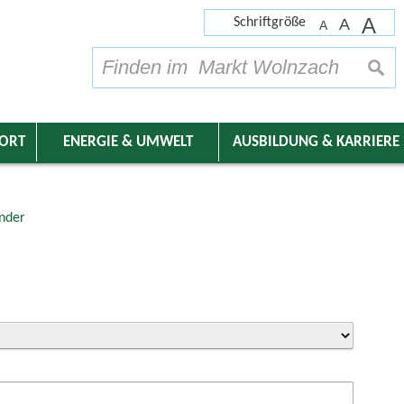
A
Schriftgröße
A
A
su
DORT
ENERGIE & UMWELT
AUSBILDUNG & KARRIERE
nder