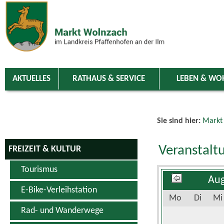
Zum Inhalt
,
zur Navigation
oder
zur Startseite
springen.
chließen
AKTUELLES
RATHAUS & SERVICE
LEBEN & WO
Sie sind hier:
Markt
Veranstalt
FREIZEIT & KULTUR
Tourismus
Aug
E-Bike-Verleihstation
Mo
Di
Mi
Rad- und Wanderwege
Schwimm- & Erlebnisbad
3
4
5