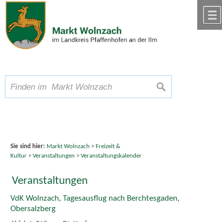
Zum Inhalt
,
zur Navigation
oder
zur Startseite
springen.
chließen
A
Schriftgröße
A
suchen
A
Sie sind hier:
Markt Wolnzach
>
Freizeit &
Kultur
>
Veranstaltungen
>
Veranstaltungskalender
Veranstaltungen
VdK Wolnzach, Tagesausflug nach Berchtesgaden,
Obersalzberg