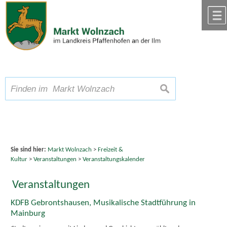
Zum Inhalt
,
zur Navigation
oder
zur Startseite
springen.
chließen
A
Schriftgröße
A
suchen
A
Sie sind hier:
Markt Wolnzach
>
Freizeit &
Kultur
>
Veranstaltungen
>
Veranstaltungskalender
Veranstaltungen
KDFB Gebrontshausen, Musikalische Stadtführung in
Mainburg