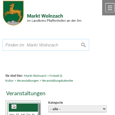
Zum Inhalt
,
zur Navigation
oder
zur Startseite
springen.
chließen
A
Schriftgröße
A
suchen
A
Sie sind hier:
Markt Wolnzach
>
Freizeit &
Kultur
>
Veranstaltungen
>
Veranstaltungskalender
Veranstaltungen
Kategorie
Juni 2025