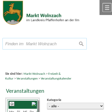
Zum Inhalt
,
zur Navigation
oder
zur Startseite
springen.
chließen
A
Schriftgröße
A
suchen
A
Sie sind hier:
Markt Wolnzach
>
Freizeit &
Kultur
>
Veranstaltungen
>
Veranstaltungskalender
Veranstaltungen
Kategorie
April 2025