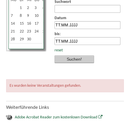
Mo
Di
Mi
Do
Fr
Sa
So
Suchwort
1
2
3
4
5
6
7
8
9
10
11
12
13
Datum
14
15
16
17
18
19
20
21
22
23
24
25
26
27
bis:
28
29
30
reset
Es wurden keine Veranstaltungen gefunden.
Weiterführende Links
Adobe Acrobat Reader zum kostenlosen Download