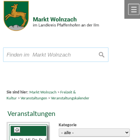
Zum Inhalt
,
zur Navigation
oder
zur Startseite
springen.
chließen
A
Schriftgröße
A
suchen
A
Sie sind hier:
Markt Wolnzach
>
Freizeit &
Kultur
>
Veranstaltungen
>
Veranstaltungskalender
Veranstaltungen
Kategorie
Juli 2025