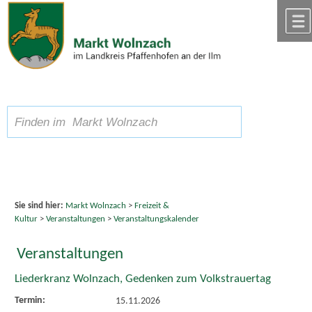
Zum Inhalt
,
zur Navigation
oder
zur Startseite
springen.
chließen
A
Schriftgröße
A
suchen
A
Sie sind hier:
Markt Wolnzach
>
Freizeit &
Kultur
>
Veranstaltungen
>
Veranstaltungskalender
Veranstaltungen
Liederkranz Wolnzach, Gedenken zum Volkstrauertag
Termin:
15.11.2026