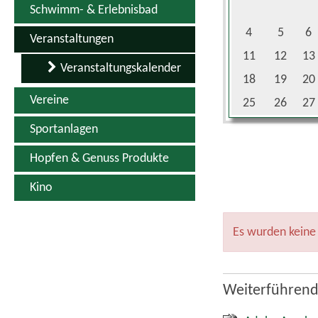
Schwimm- & Erlebnisbad
4
5
6
Veranstaltungen
11
12
13
Veranstaltungskalender
18
19
20
Vereine
25
26
27
Sportanlagen
Hopfen & Genuss Produkte
Kino
Es wurden keine
Weiterführend