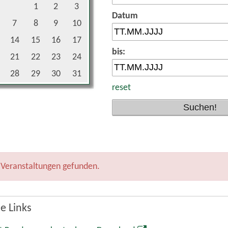
1
2
3
Datum
7
8
9
10
14
15
16
17
bis:
21
22
23
24
28
29
30
31
reset
 Veranstaltungen gefunden.
e Links