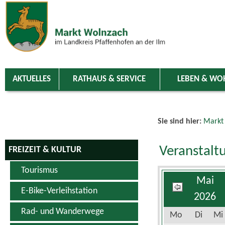
Zum Inhalt
,
zur Navigation
oder
zur Startseite
springen.
chließen
AKTUELLES
RATHAUS & SERVICE
LEBEN & WO
Sie sind hier:
Markt
Veranstalt
FREIZEIT & KULTUR
Tourismus
Mai
E-Bike-Verleihstation
2026
Rad- und Wanderwege
Mo
Di
Mi