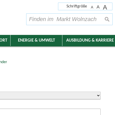
A
Schriftgröße
A
A
su
DORT
ENERGIE & UMWELT
AUSBILDUNG & KARRIERE
nder