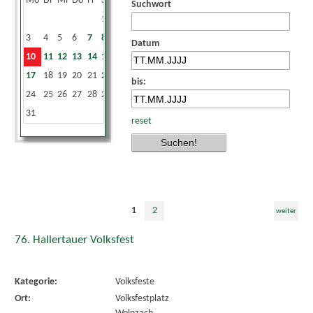
Mo
Di
Mi
Do
Fr
Sa
So
Suchwort
1
2
3
4
5
6
7
8
9
Datum
10
11
12
13
14
15
16
17
18
19
20
21
22
23
bis:
24
25
26
27
28
29
30
31
reset
1
2
weiter
76. Hallertauer Volksfest
Kategorie:
Volksfeste
Ort:
Volksfestplatz