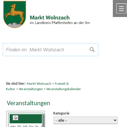
Zum Inhalt
,
zur Navigation
oder
zur Startseite
springen.
chließen
A
Schriftgröße
A
suchen
A
Sie sind hier:
Markt Wolnzach
>
Freizeit &
Kultur
>
Veranstaltungen
>
Veranstaltungskalender
Veranstaltungen
Kategorie
August 2026