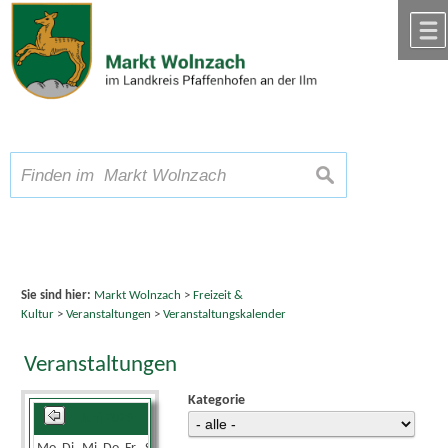
Zum Inhalt
,
zur Navigation
oder
zur Startseite
springen.
chließen
A
Schriftgröße
A
suchen
A
Sie sind hier:
Markt Wolnzach
>
Freizeit &
Kultur
>
Veranstaltungen
>
Veranstaltungskalender
Veranstaltungen
Kategorie
Juni 2025