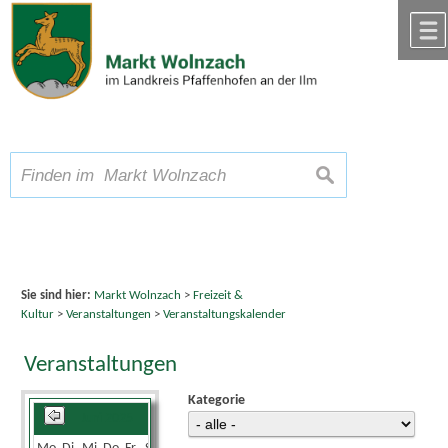
Zum Inhalt
,
zur Navigation
oder
zur Startseite
springen.
chließen
A
Schriftgröße
A
suchen
A
Sie sind hier:
Markt Wolnzach
>
Freizeit &
Kultur
>
Veranstaltungen
>
Veranstaltungskalender
Veranstaltungen
Kategorie
Juni 2025