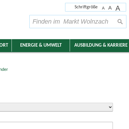
A
Schriftgröße
A
A
su
DORT
ENERGIE & UMWELT
AUSBILDUNG & KARRIERE
nder