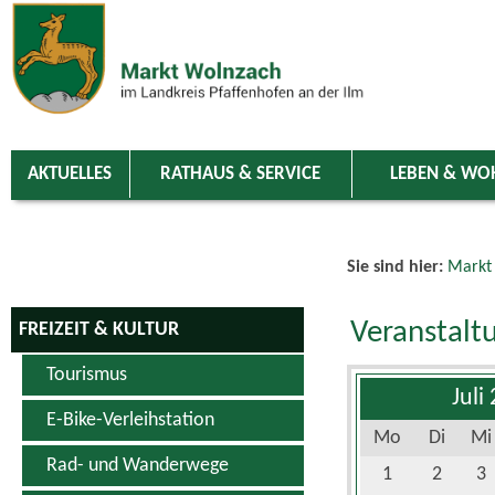
Zum Inhalt
,
zur Navigation
oder
zur Startseite
springen.
chließen
AKTUELLES
RATHAUS & SERVICE
LEBEN & WO
Sie sind hier:
Markt
Veranstalt
FREIZEIT & KULTUR
Tourismus
Juli
E-Bike-Verleihstation
Mo
Di
Mi
Rad- und Wanderwege
1
2
3