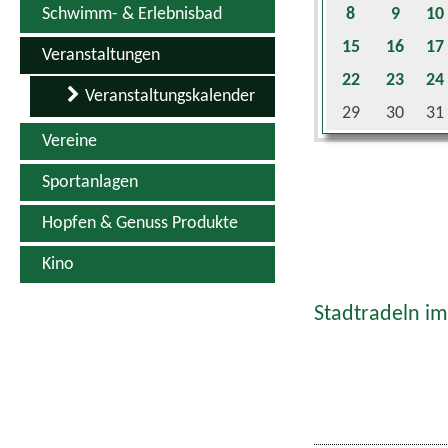
Schwimm- & Erlebnisbad
8
9
10
15
16
17
Veranstaltungen
22
23
24
Veranstaltungskalender
29
30
31
Vereine
Sportanlagen
Hopfen & Genuss Produkte
Kino
Stadtradeln im