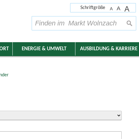
A
Schriftgröße
A
A
su
DORT
ENERGIE & UMWELT
AUSBILDUNG & KARRIERE
nder