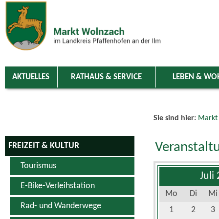
Zum Inhalt
,
zur Navigation
oder
zur Startseite
springen.
chließen
AKTUELLES
RATHAUS & SERVICE
LEBEN & WO
Sie sind hier:
Markt
Veranstalt
FREIZEIT & KULTUR
Tourismus
Juli
E-Bike-Verleihstation
Mo
Di
Mi
Rad- und Wanderwege
1
2
3