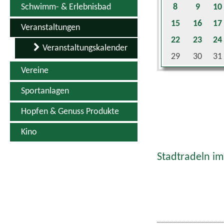
Schwimm- & Erlebnisbad
8
9
10
15
16
17
Veranstaltungen
22
23
24
Veranstaltungskalender
29
30
31
Vereine
Sportanlagen
Hopfen & Genuss Produkte
Kino
Stadtradeln im