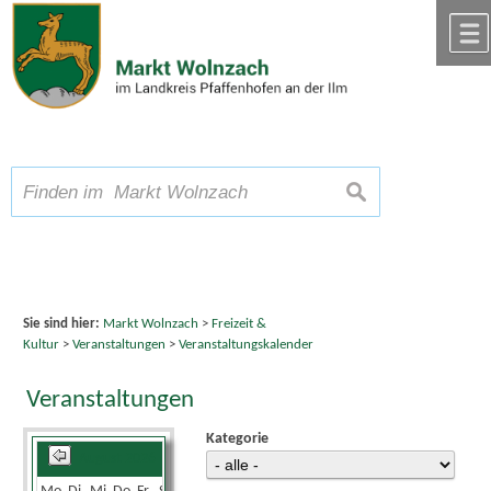
Zum Inhalt
,
zur Navigation
oder
zur Startseite
springen.
chließen
A
Schriftgröße
A
suchen
A
Sie sind hier:
Markt Wolnzach
>
Freizeit &
Kultur
>
Veranstaltungen
>
Veranstaltungskalender
Veranstaltungen
Kategorie
August 2026