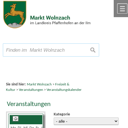
Zum Inhalt
,
zur Navigation
oder
zur Startseite
springen.
chließen
A
Schriftgröße
A
suchen
A
Sie sind hier:
Markt Wolnzach
>
Freizeit &
Kultur
>
Veranstaltungen
>
Veranstaltungskalender
Veranstaltungen
Kategorie
März 2026