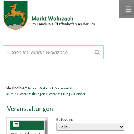
Zum Inhalt
,
zur Navigation
oder
zur Startseite
springen.
chließen
A
Schriftgröße
A
suchen
A
Sie sind hier:
Markt Wolnzach
>
Freizeit &
Kultur
>
Veranstaltungen
>
Veranstaltungskalender
Veranstaltungen
Kategorie
Juni 2025