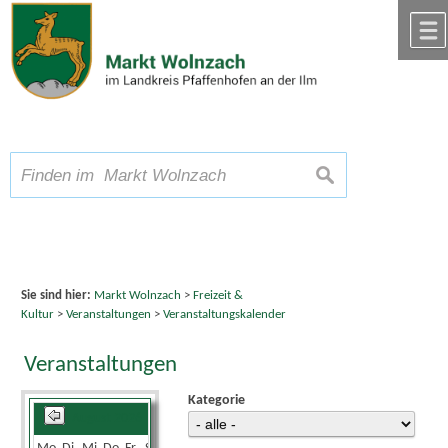
Zum Inhalt
,
zur Navigation
oder
zur Startseite
springen.
chließen
A
Schriftgröße
A
suchen
A
Sie sind hier:
Markt Wolnzach
>
Freizeit &
Kultur
>
Veranstaltungen
>
Veranstaltungskalender
Veranstaltungen
Kategorie
August 2026