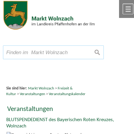
Zum Inhalt
,
zur Navigation
oder
zur Startseite
springen.
chließen
A
Schriftgröße
A
suchen
A
Sie sind hier:
Markt Wolnzach
>
Freizeit &
Kultur
>
Veranstaltungen
>
Veranstaltungskalender
Veranstaltungen
BLUTSPENDEDIENST des Bayerischen Roten Kreuzes,
Wolnzach