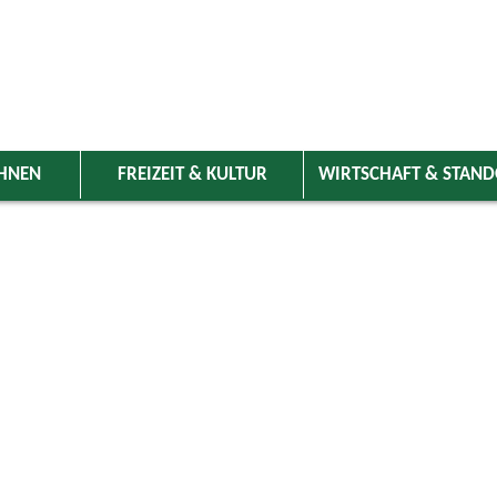
HNEN
FREIZEIT & KULTUR
WIRTSCHAFT & STAN
 Wolnzach
>
Freizeit & Kultur
>
Veranstaltungen
>
Veranstaltungskale
ungen
Kategorie
ai 2026
Do
Fr
Sa
So
Suchwort
1
2
3