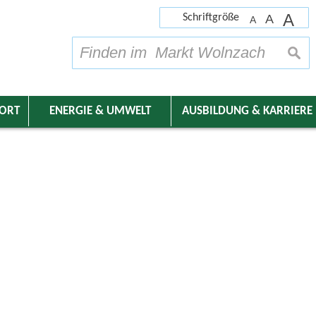
A
Schriftgröße
A
A
su
DORT
ENERGIE & UMWELT
AUSBILDUNG & KARRIERE
nder