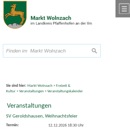
Zum Inhalt
,
zur Navigation
oder
zur Startseite
springen.
chließen
A
Schriftgröße
A
suchen
A
Sie sind hier:
Markt Wolnzach
>
Freizeit &
Kultur
>
Veranstaltungen
>
Veranstaltungskalender
Veranstaltungen
SV Geroldshausen, Weihnachtsfeier
Termin:
12.12.2026 18:30 Uhr