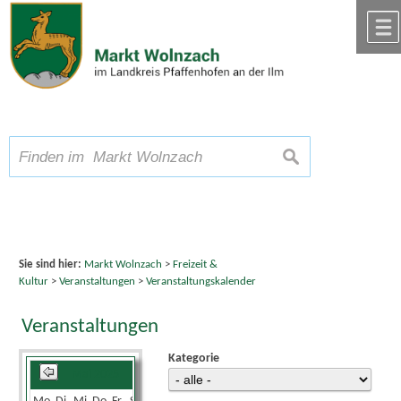
Zum Inhalt
,
zur Navigation
oder
zur Startseite
springen.
chließen
A
Schriftgröße
A
suchen
A
Sie sind hier:
Markt Wolnzach
>
Freizeit &
Kultur
>
Veranstaltungen
>
Veranstaltungskalender
Veranstaltungen
Kategorie
Mai 2025