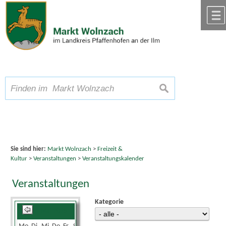
Zum Inhalt
,
zur Navigation
oder
zur Startseite
springen.
chließen
A
Schriftgröße
A
suchen
A
Sie sind hier:
Markt Wolnzach
>
Freizeit &
Kultur
>
Veranstaltungen
>
Veranstaltungskalender
Veranstaltungen
Kategorie
Mai 2025