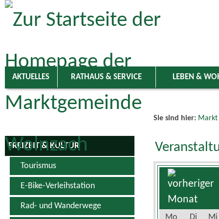
Zum Inhalt
,
zur Navigation
oder
zur Startseite
springen.
AKTUELLES
RATHAUS & SERVICE
LEBEN & WO
Sie sind hier:
Markt
Veranstalt
FREIZEIT & KULTUR
Tourismus
E-Bike-Verleihstation
Rad- und Wanderwege
Mo
Di
Mi
Schwimm- & Erlebnisbad