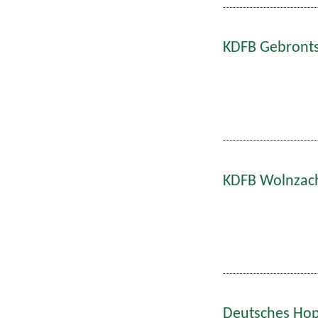
KDFB Gebronts
KDFB Wolnzach
Deutsches Hop