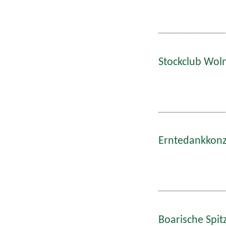
Stockclub Wol
Erntedankkonze
Boarische Spitz