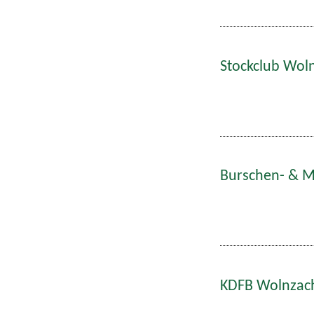
Stockclub Woln
Burschen- & Ma
KDFB Wolnzach