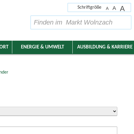
A
Schriftgröße
A
A
su
DORT
ENERGIE & UMWELT
AUSBILDUNG & KARRIERE
nder