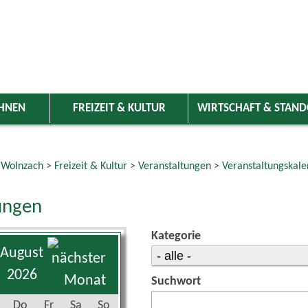
HNEN
FREIZEIT & KULTUR
WIRTSCHAFT & STAN
 Wolnzach
>
Freizeit & Kultur
>
Veranstaltungen
>
Veranstaltungskale
ungen
Kategorie
August
2026
Suchwort
Do
Fr
Sa
So