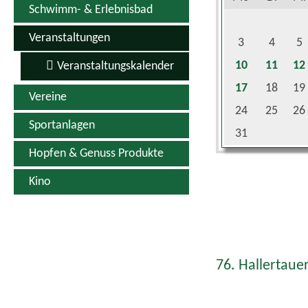
Veranstaltungen
3
4
5
10
11
12
Veranstaltungskalender
17
18
19
Vereine
24
25
26
Sportanlagen
31
Hopfen & Genuss Produkte
Kino
76. Hallertauer