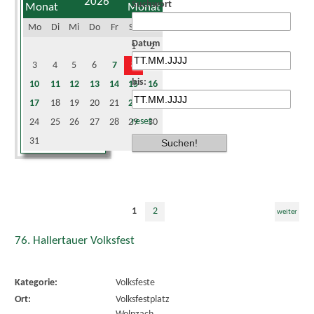
2026
Suchwort
Mo
Di
Mi
Do
Fr
Sa
So
Datum
1
2
3
4
5
6
7
8
9
bis:
10
11
12
13
14
15
16
17
18
19
20
21
22
23
reset
24
25
26
27
28
29
30
31
1
2
weiter
76. Hallertauer Volksfest
Kategorie:
Volksfeste
Ort:
Volksfestplatz