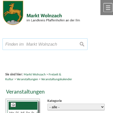
Zum Inhalt
,
zur Navigation
oder
zur Startseite
springen.
chließen
A
Schriftgröße
A
suchen
A
Sie sind hier:
Markt Wolnzach
>
Freizeit &
Kultur
>
Veranstaltungen
>
Veranstaltungskalender
Veranstaltungen
Kategorie
Oktober 2025