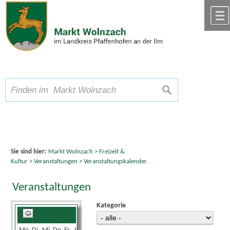
Zum Inhalt
,
zur Navigation
oder
zur Startseite
springen.
chließen
A
Schriftgröße
A
suchen
A
Sie sind hier:
Markt Wolnzach
>
Freizeit &
Kultur
>
Veranstaltungen
>
Veranstaltungskalender
Veranstaltungen
Kategorie
Juli 2026