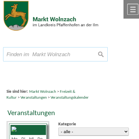
Zum Inhalt
,
zur Navigation
oder
zur Startseite
springen.
chließen
A
Schriftgröße
A
suchen
A
Sie sind hier:
Markt Wolnzach
>
Freizeit &
Kultur
>
Veranstaltungen
>
Veranstaltungskalender
Veranstaltungen
Kategorie
Juni 2026