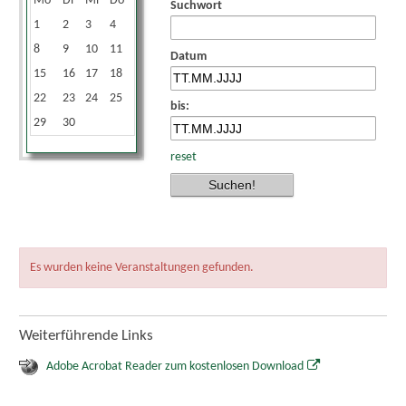
Mo
Di
Mi
Do
Fr
Sa
So
Suchwort
1
2
3
4
5
6
7
8
9
10
11
12
13
14
Datum
15
16
17
18
19
20
21
22
23
24
25
26
27
28
bis:
29
30
reset
Es wurden keine Veranstaltungen gefunden.
Weiterführende Links
Adobe Acrobat Reader zum kostenlosen Download