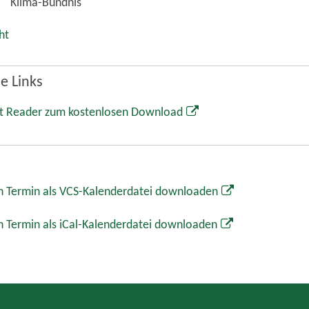
Markt Wolnzach
Rathaus
Marktplatz 1
85283 Wolnzach
08442 65-0
08442 65-34
info@wolnzach.de
www.wolnzach.de