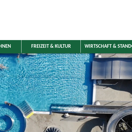
HNEN
FREIZEIT & KULTUR
WIRTSCHAFT & STAN
 Wolnzach
>
Freizeit & Kultur
>
Veranstaltungen
>
Veranstaltungskale
ungen
 Landkreis Pfaffenhofen von 06.-26. Juli 2024
deln
STADTRADELN - Spielregeln
06.07.2024
–
26.07.2024
Sport