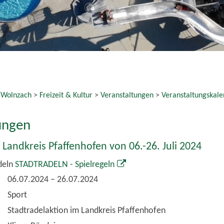
Stadtradelaktion im Landkreis Pfaffenhofen
Klima-Bündnis
ht
e Links
t Reader zum kostenlosen Download
 Termin als VCS-Kalenderdatei downloaden
 Termin als iCal-Kalenderdatei downloaden