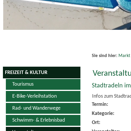
Schwimm- & Erlebnisbad
Ort:
Veranstalter:
Veranstaltungen
Veranstaltungskalender
zurück zur Übersic
Vereine
Weiterführend
Sportanlagen
Adobe Acroba
Hopfen & Genuss Produkte
Kino
Downloads
Den gewählten
Den gewählten