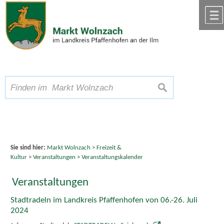
Zum Inhalt
,
zur Navigation
oder
zur Startseite
springen.
chließen
A
Schriftgröße
A
suchen
A
Sie sind hier:
Markt Wolnzach
>
Freizeit &
Kultur
>
Veranstaltungen
>
Veranstaltungskalender
Veranstaltungen
Stadtradeln im Landkreis Pfaffenhofen von 06.-26. Juli
2024