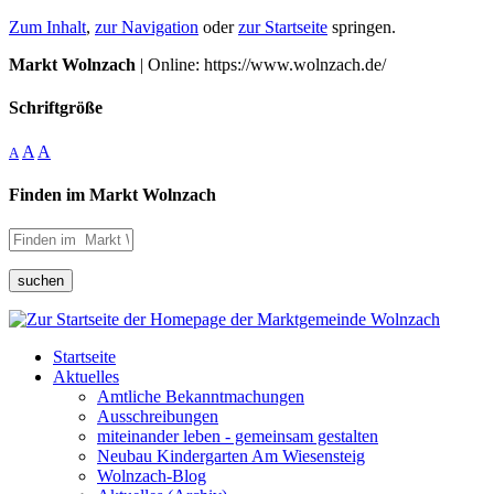
Zum Inhalt
,
zur Navigation
oder
zur Startseite
springen.
Markt Wolnzach
| Online: https://www.wolnzach.de/
Schriftgröße
A
A
A
Finden im Markt Wolnzach
suchen
Startseite
Aktuelles
Amtliche Bekanntmachungen
Ausschreibungen
miteinander leben - gemeinsam gestalten
Neubau Kindergarten Am Wiesensteig
Wolnzach-Blog