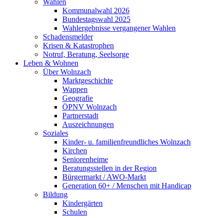
Wahlen
Kommunalwahl 2026
Bundestagswahl 2025
Wahlergebnisse vergangener Wahlen
Schadensmelder
Krisen & Katastrophen
Notruf, Beratung, Seelsorge
Leben & Wohnen
Über Wolnzach
Marktgeschichte
Wappen
Geografie
ÖPNV Wolnzach
Partnerstadt
Auszeichnungen
Soziales
Kinder- u. familienfreundliches Wolnzach
Kirchen
Seniorenheime
Beratungsstellen in der Region
Bürgermarkt / AWO-Markt
Generation 60+ / Menschen mit Handicap
Bildung
Kindergärten
Schulen