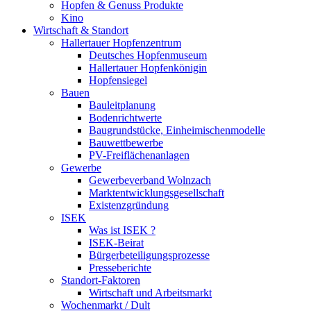
Hopfen & Genuss Produkte
Kino
Wirtschaft & Standort
Hallertauer Hopfenzentrum
Deutsches Hopfenmuseum
Hallertauer Hopfenkönigin
Hopfensiegel
Bauen
Bauleitplanung
Bodenrichtwerte
Baugrundstücke, Einheimischenmodelle
Bauwettbewerbe
PV-Freiflächenanlagen
Gewerbe
Gewerbeverband Wolnzach
Marktentwicklungsgesellschaft
Existenzgründung
ISEK
Was ist ISEK ?
ISEK-Beirat
Bürgerbeteiligungsprozesse
Presseberichte
Standort-Faktoren
Wirtschaft und Arbeitsmarkt
Wochenmarkt / Dult