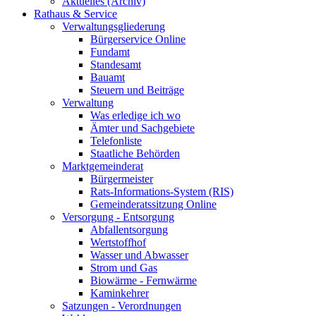
Aktuelles (Archiv)
Rathaus & Service
Verwaltungsgliederung
Bürgerservice Online
Fundamt
Standesamt
Bauamt
Steuern und Beiträge
Verwaltung
Was erledige ich wo
Ämter und Sachgebiete
Telefonliste
Staatliche Behörden
Marktgemeinderat
Bürgermeister
Rats-Informations-System (RIS)
Gemeinderatssitzung Online
Versorgung - Entsorgung
Abfallentsorgung
Wertstoffhof
Wasser und Abwasser
Strom und Gas
Biowärme - Fernwärme
Kaminkehrer
Satzungen - Verordnungen