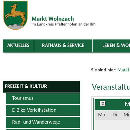
Zum Inhalt
,
zur Navigation
oder
zur Startseite
springen.
chließen
AKTUELLES
RATHAUS & SERVICE
LEBEN & WO
Sie sind hier:
Markt
Veranstalt
FREIZEIT & KULTUR
Tourismus
M
E-Bike-Verleihstation
Mo
Di
Mi
Rad- und Wanderwege