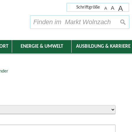
A
Schriftgröße
A
A
su
DORT
ENERGIE & UMWELT
AUSBILDUNG & KARRIERE
nder