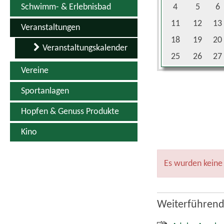
Schwimm- & Erlebnisbad
4
5
6
11
12
13
Veranstaltungen
18
19
20
Veranstaltungskalender
25
26
27
Vereine
Sportanlagen
Hopfen & Genuss Produkte
Kino
Es wurden keine
Weiterführend