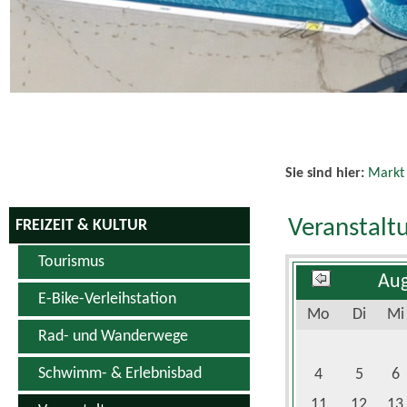
Schwimm- & Erlebnisbad
4
5
6
11
12
13
Veranstaltungen
18
19
20
Veranstaltungskalender
25
26
27
Vereine
Sportanlagen
Hopfen & Genuss Produkte
Kino
Es wurden keine
Weiterführend