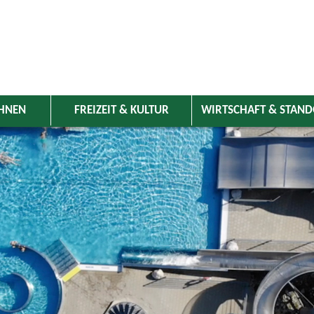
HNEN
FREIZEIT & KULTUR
WIRTSCHAFT & STAN
 Wolnzach
>
Freizeit & Kultur
>
Veranstaltungen
>
Veranstaltungskale
ungen
Kategorie
ust 2025
Do
Fr
Sa
So
Suchwort
1
2
3