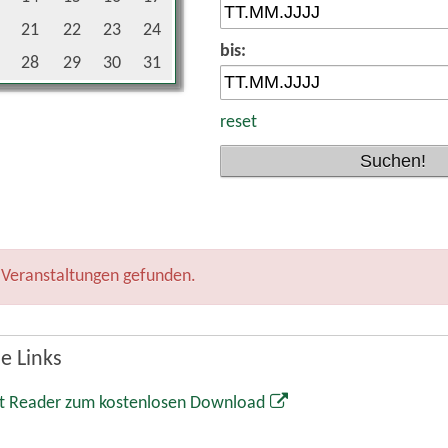
t Reader zum kostenlosen Download
Markt Wolnzach
Rathaus
Marktplatz 1
85283 Wolnzach
08442 65-0
08442 65-34
info@wolnzach.de
www.wolnzach.de