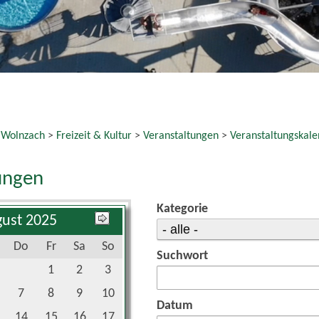
7
8
9
10
Datum
14
15
16
17
21
22
23
24
bis:
28
29
30
31
reset
 Veranstaltungen gefunden.
e Links