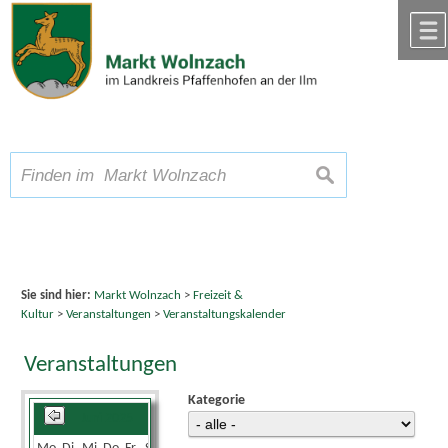
Zum Inhalt
,
zur Navigation
oder
zur Startseite
springen.
chließen
A
Schriftgröße
A
suchen
A
Sie sind hier:
Markt Wolnzach
>
Freizeit &
Kultur
>
Veranstaltungen
>
Veranstaltungskalender
Veranstaltungen
Kategorie
Juni 2025