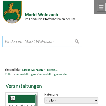
Zum Inhalt
,
zur Navigation
oder
zur Startseite
springen.
chließen
A
Schriftgröße
A
suchen
A
Sie sind hier:
Markt Wolnzach
>
Freizeit &
Kultur
>
Veranstaltungen
>
Veranstaltungskalender
Veranstaltungen
Kategorie
Juli 2025