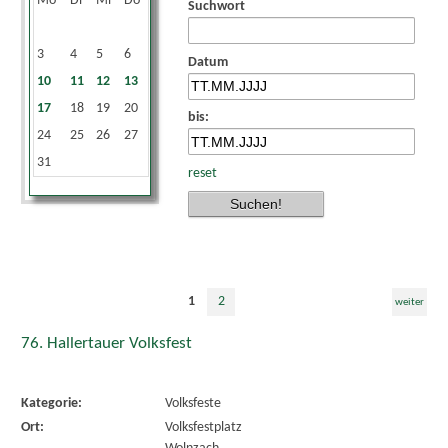
Mo
Di
Mi
Do
Fr
Sa
So
Suchwort
1
2
3
4
5
6
7
8
9
Datum
10
11
12
13
14
15
16
17
18
19
20
21
22
23
bis:
24
25
26
27
28
29
30
31
reset
1
2
weiter
76. Hallertauer Volksfest
Kategorie:
Volksfeste
Ort:
Volksfestplatz