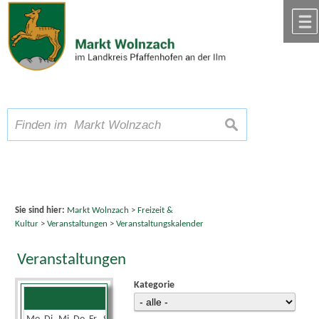
Zum Inhalt
,
zur Navigation
oder
zur Startseite
springen.
chließen
A
Schriftgröße
A
suchen
A
Sie sind hier:
Markt Wolnzach
>
Freizeit &
Kultur
>
Veranstaltungen
>
Veranstaltungskalender
Veranstaltungen
Kategorie
Juli 2024