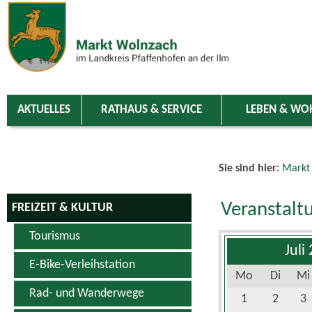
Zum Inhalt
,
zur Navigation
oder
zur Startseite
springen.
chließen
AKTUELLES
RATHAUS & SERVICE
LEBEN & WO
Sie sind hier:
Markt
Veranstalt
FREIZEIT & KULTUR
Tourismus
Juli
E-Bike-Verleihstation
Mo
Di
Mi
Rad- und Wanderwege
1
2
3