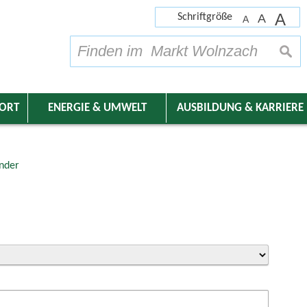
A
Schriftgröße
A
A
su
DORT
ENERGIE & UMWELT
AUSBILDUNG & KARRIERE
nder