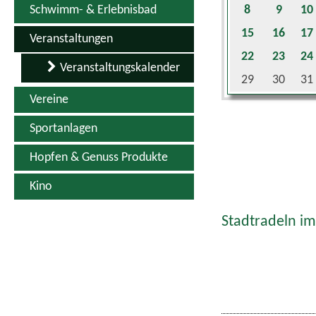
Schwimm- & Erlebnisbad
8
9
10
15
16
17
Veranstaltungen
22
23
24
Veranstaltungskalender
29
30
31
Vereine
Sportanlagen
Hopfen & Genuss Produkte
Kino
Stadtradeln im