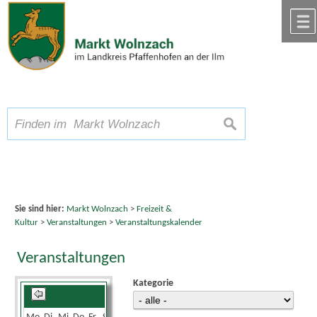
Zum Inhalt
,
zur Navigation
oder
zur Startseite
springen.
chließen
A
Schriftgröße
A
suchen
A
Sie sind hier:
Markt Wolnzach
>
Freizeit &
Kultur
>
Veranstaltungen
>
Veranstaltungskalender
Veranstaltungen
Kategorie
Mai 2026