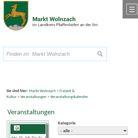
Zum Inhalt
,
zur Navigation
oder
zur Startseite
springen.
chließen
A
Schriftgröße
A
suchen
A
Sie sind hier:
Markt Wolnzach
>
Freizeit &
Kultur
>
Veranstaltungen
>
Veranstaltungskalender
Veranstaltungen
Kategorie
Juni 2026