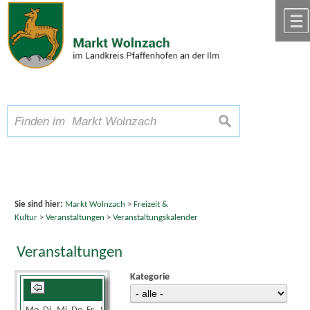
Zum Inhalt
,
zur Navigation
oder
zur Startseite
springen.
chließen
A
Schriftgröße
A
suchen
A
Sie sind hier:
Markt Wolnzach
>
Freizeit &
Kultur
>
Veranstaltungen
>
Veranstaltungskalender
Veranstaltungen
Kategorie
Mai 2025