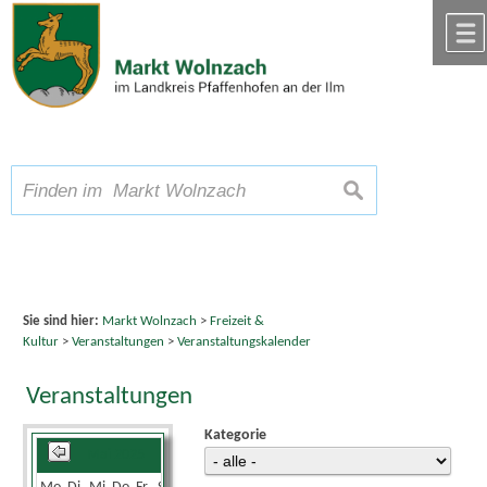
Zum Inhalt
,
zur Navigation
oder
zur Startseite
springen.
chließen
A
Schriftgröße
A
suchen
A
Sie sind hier:
Markt Wolnzach
>
Freizeit &
Kultur
>
Veranstaltungen
>
Veranstaltungskalender
Veranstaltungen
Kategorie
Mai 2025