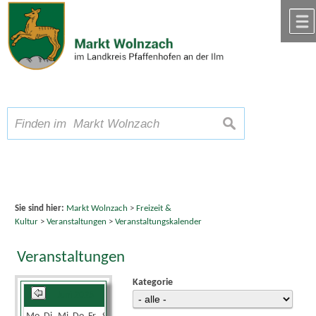
Zum Inhalt
,
zur Navigation
oder
zur Startseite
springen.
chließen
A
Schriftgröße
A
suchen
A
Sie sind hier:
Markt Wolnzach
>
Freizeit &
Kultur
>
Veranstaltungen
>
Veranstaltungskalender
Veranstaltungen
Kategorie
Juni 2025