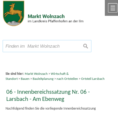
Zum Inhalt
,
zur Navigation
oder
zur Startseite
springen.
chließen
A
Schriftgröße
A
suchen
A
Sie sind hier:
Markt Wolnzach
>
Wirtschaft &
Standort
>
Bauen
>
Bauleitplanung
>
nach Ortsteilen
>
Ortsteil Larsbach
06 - Innenbereichssatzung Nr. 06 -
Larsbach - Am Ebenweg
Nachfolgend finden Sie die vorliegende Innenbereichssatzung