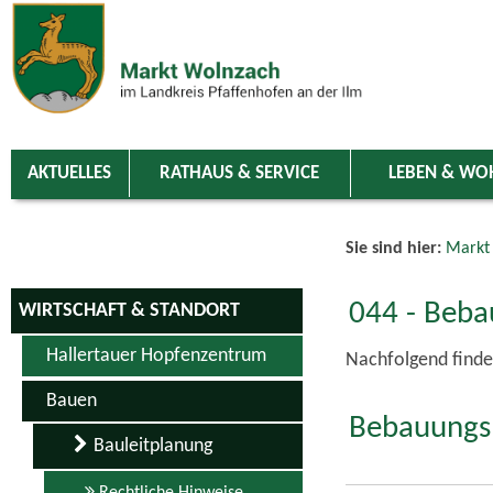
Zum Inhalt
,
zur Navigation
oder
zur Startseite
springen.
chließen
AKTUELLES
RATHAUS & SERVICE
LEBEN & WO
Sie sind hier:
Markt
044 - Bebau
WIRTSCHAFT & STANDORT
Hallertauer Hopfenzentrum
Nachfolgend finde
Bauen
Bebauungsp
Bauleitplanung