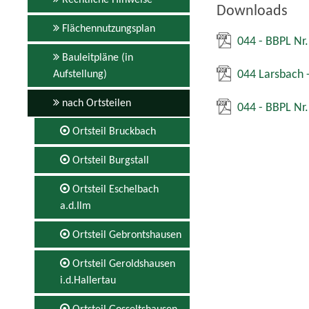
Rechtliche Hinweise
Downloads
Flächennutzungsplan
044 - BBPL Nr.
Bauleitpläne (in
044 Larsbach -
Aufstellung)
nach Ortsteilen
044 - BBPL Nr.
Ortsteil Bruckbach
Ortsteil Burgstall
Ortsteil Eschelbach
a.d.Ilm
Ortsteil Gebrontshausen
Ortsteil Geroldshausen
i.d.Hallertau